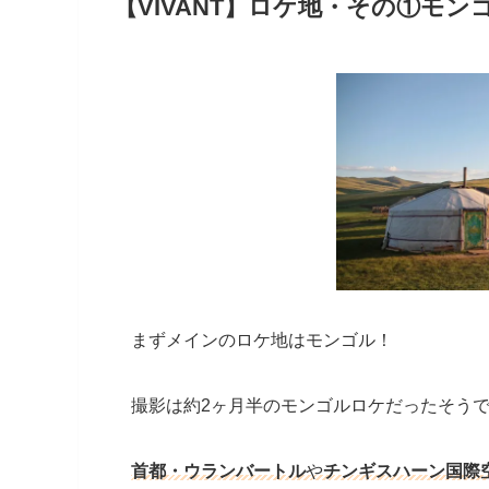
【VIVANT】ロケ地・その①モン
まずメインのロケ地はモンゴル！
撮影は約2ヶ月半のモンゴルロケだったそう
首都・ウランバートル
や
チンギスハーン国際