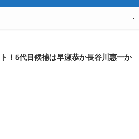
ート！5代目候補は早瀬恭か長谷川惠一か