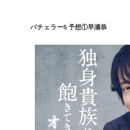
バチェラー5 予想①早瀬恭