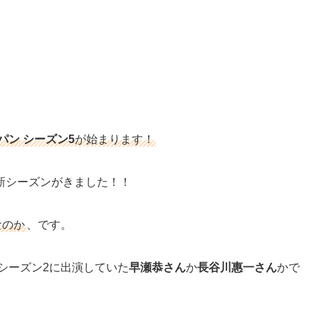
パン シーズン5
が始まります！
新シーズンがきました！！
なのか
、です。
シーズン2に出演していた
早瀬恭さん
か
長谷川惠一さん
かで