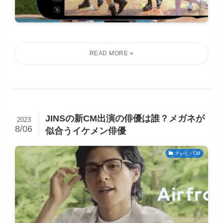
JINSの新CM出演の俳優は誰？メガネが
2023
8/06
似合うイケメン俳優
テレビ・CM