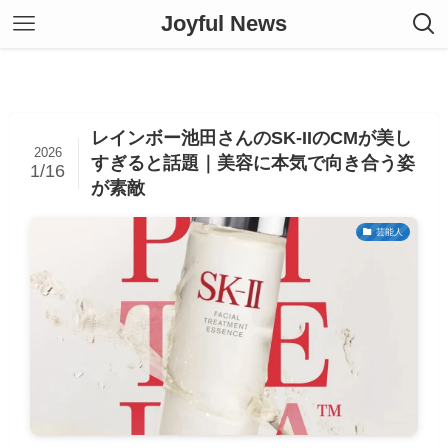
Joyful News
レインボー池田さんのSK-IIのCMが美し
2026
すぎると話題｜美容に本気で向き合う姿
1/16
が素敵
芸能人