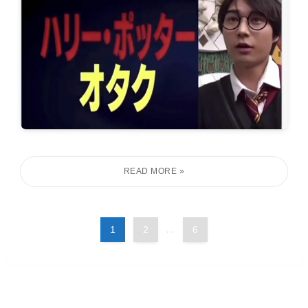
1
2
...
6